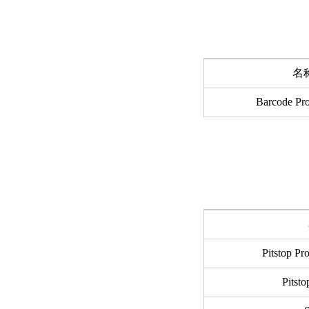
名
Barcode Pro
Pitstop P
Pitsto