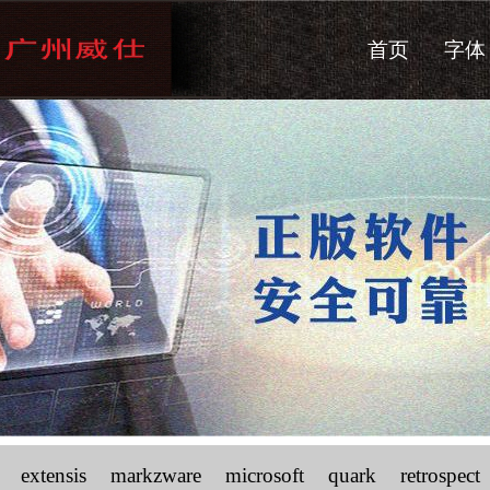
首页
字体
extensis
markzware
microsoft
quark
retrospect